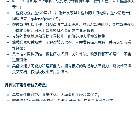
985、211本科或以上学位，优先考虑计算机科学、软件工程、人工智能相关
专业；
工程能力强，至少2年以上后端开发或AI工程师的工作经验，至少精通一门
编程语言，golang/java优先；
做过算法对接工作，对AI算法有基本概念，熟悉AI算法评测，具有算法调度
与优化经验，对人工智能领域的最新发展非常敏感；
良好的数据处理和数据工程技能，能够处理大规模数据集；
熟悉容器相关技术，了解微服务架构，对并发有深入理解，并有过实际操
作经验；
具有技术架构思维，擅长解决问题，关注性能，稳定性和可扩展性，不会
过度设计；
具备快速学习能力和理解能力，拥有很好的沟通与抗压能力，能流畅阅读
英文文档，快速吸收和应用新技术；
具有以下条件者优先考虑：
具有高性能计算、系统优化、大模型相关经验者优先；
取得过ACM竞赛优秀成绩，对知名开源项目有相关贡献者优先。
如您对该职位感兴趣，请将简历与求职信发送至
shandahr@shanda.com
。我们
也欢迎来自招聘机构的推荐。